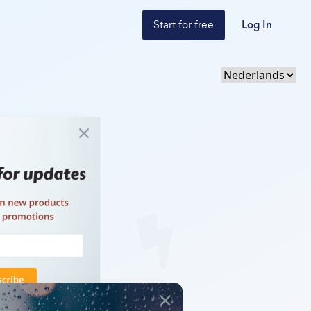
Start for free
Log In