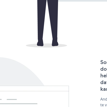
So
do
he
da
ka
And
te 