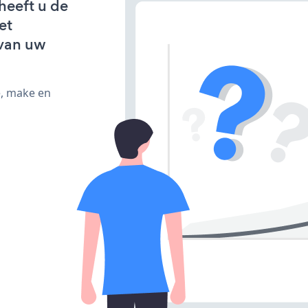
heeft u de
et
van uw
e, make en