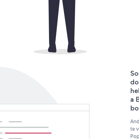
So
do
he
a 
bo
And
te 
Pop