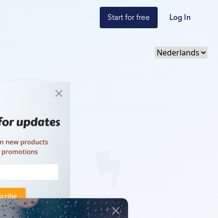
Start for free
Log In