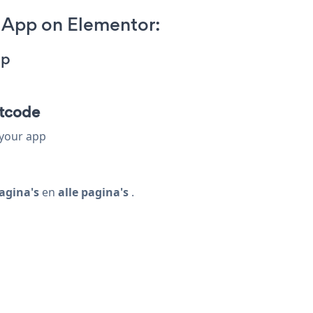
 App on Elementor:
pp
itcode
 your app
agina's
en
alle pagina's
.