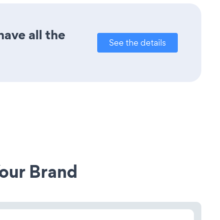
ave all the
See the details
our Brand