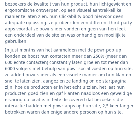
bezoekers de kwaliteit van hun product, hun lichtgewicht en
ergonomische ontwerpen, op een visueel aantrekkelijke
manier te laten zien. hun Clickability bood hiervoor geen
adequate oplossing. ze probeerden een different third-party
apps voordat ze powr slider vonden en geen van hen leek
een onderdeel van de site en was onhandig en moeilijk te
gebruiken.
In just months van het aanmelden met de powr-pop-up
konden ze boost hun contacten meer dan 250% (meer dan
600 echte contacten) constantly laten groeien tot meer dan
6000 volgers met behulp van powr social voeden op hun site.
ze added powr slider als een visuele manier om hun klanten
snel te laten zien, aangezien ze landing on de startpagina
zijn, hoe de producten er in het echt uitzien. het laat hun
producten goed zien en gaf klanten naadloos een geweldige
ervaring op locatie. in feite discovered dat bezoekers die
interactie hadden met powr-apps op hun site, 2,5 keer langer
betrokken waren dan enige andere persoon op hun site.