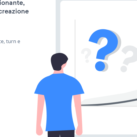
zionante,
 creazione
e, turn e