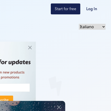
Start for free
Log In