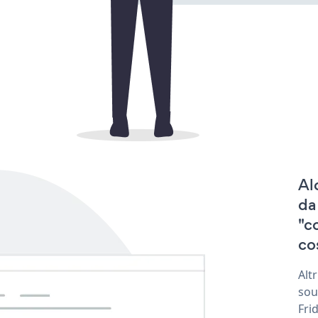
Al
da
"c
co
Alt
sou
Fri