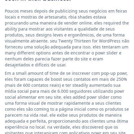
Poucos meses depois de publicizing seus negócios em feiras
locais e mostras de artesanato, rbia shades estava
procurando uma maneira de vender online. eles required the
ability para mostrar aos visitantes a qualidade de seus
produtos, seus designs leves e ergonômicos, de uma forma
visualmente atraente. seu Twenty Thirteen for WordPress não
forneceu uma solução adequada para isso. eles tentaram um
many different options antes de encontrar o powr slider e
nenhum deles parecia fazer parte do site e eram
desajeitados e difíceis de usar.
Em a small amount of time de se inscrever com pop-up powr,
eles foram capazes de boost seus contatos em mais de 250%
(mais de 600 contatos reais) e ter steadily aumentado sua
mídia social para mais de 6.000 seguidores utilizando powr
social alimentar em seu site. eles added powr slider como
uma forma visual de mostrar rapidamente a seus clientes
como eles são coming to a página inicial como os produtos se
parecem na vida real. ele exibe seus produtos de maneira
adequada e perfeita, proporcionando aos clientes uma ótima
experiência no local. na verdade, eles discovered que os
visitantes que interagiram com aplicativos powr em seu site