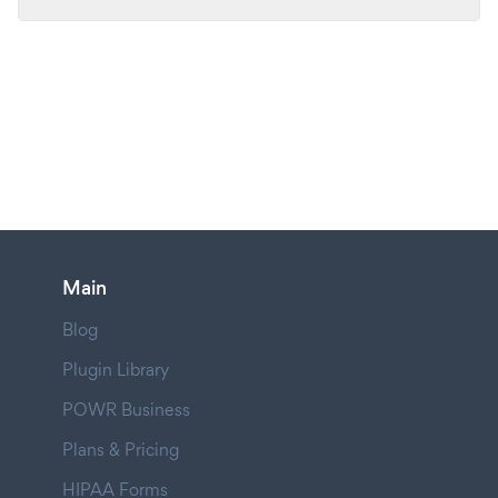
Main
Blog
Plugin Library
POWR Business
Plans & Pricing
HIPAA Forms