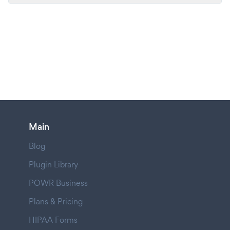
Main
Blog
Plugin Library
POWR Business
Plans & Pricing
HIPAA Forms