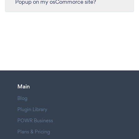
Popup on my osCommorce site?
Main
Blog
Plugin Library
POWR Business
Plans & Pricing