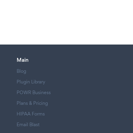
Main
Blog
Plugin Library
POWR Business
Plans & Pricing
HIPAA Forms
Email Blast