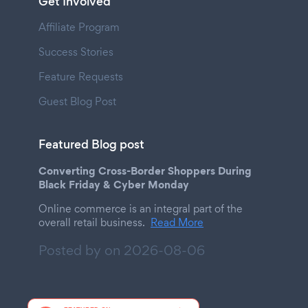
Get Involved
Affiliate Program
Success Stories
Feature Requests
Guest Blog Post
Featured Blog post
Converting Cross-Border Shoppers During
Black Friday & Cyber Monday
Online commerce is an integral part of the
overall retail business.
Read More
Posted by on
2026-08-06