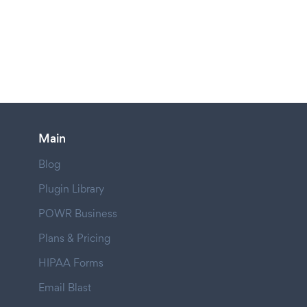
Main
Blog
Plugin Library
POWR Business
Plans & Pricing
HIPAA Forms
Email Blast