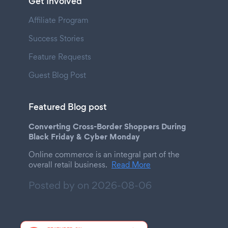
Get Involved
Affiliate Program
Success Stories
Feature Requests
Guest Blog Post
Featured Blog post
Converting Cross-Border Shoppers During
Black Friday & Cyber Monday
Online commerce is an integral part of the
overall retail business.
Read More
Posted by on
2026-08-06