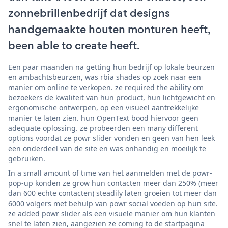
zonnebrillenbedrijf dat designs
handgemaakte houten monturen heeft,
been able to create heeft.
Een paar maanden na getting hun bedrijf op lokale beurzen
en ambachtsbeurzen, was rbia shades op zoek naar een
manier om online te verkopen. ze required the ability om
bezoekers de kwaliteit van hun product, hun lichtgewicht en
ergonomische ontwerpen, op een visueel aantrekkelijke
manier te laten zien. hun OpenText bood hiervoor geen
adequate oplossing. ze probeerden een many different
options voordat ze powr slider vonden en geen van hen leek
een onderdeel van de site en was onhandig en moeilijk te
gebruiken.
In a small amount of time van het aanmelden met de powr-
pop-up konden ze grow hun contacten meer dan 250% (meer
dan 600 echte contacten) steadily laten groeien tot meer dan
6000 volgers met behulp van powr social voeden op hun site.
ze added powr slider als een visuele manier om hun klanten
snel te laten zien, aangezien ze coming to de startpagina