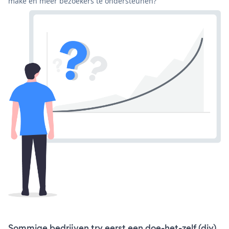
make en meer bezoekers te ondersteunen?
Sommige bedrijven try eerst een doe-het-zelf (diy)