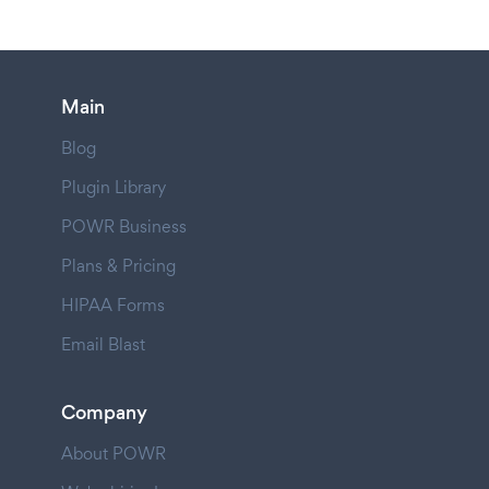
Main
Blog
Plugin Library
POWR Business
Plans & Pricing
HIPAA Forms
Email Blast
Company
About POWR