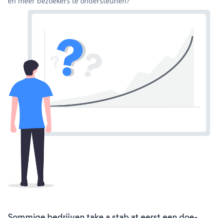
en meer bezoekers te ondersteunen?
Sommige bedrijven take a stab at eerst een doe-