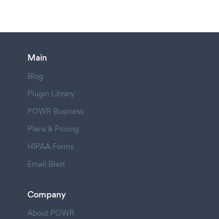
Main
Blog
Plugin Library
POWR Business
Plans & Pricing
HIPAA Forms
Email Blast
Company
About POWR