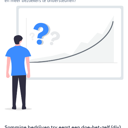
en meer bezoekers te ondersteunen?
Sommige bedrijven try eerst een doe-het-zelf (diy)