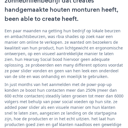
zonnebrillenbedrijf dat creates
handgemaakte houten monturen heeft,
been able to create heeft.
Een paar maanden na getting hun bedrijf op lokale beurzen
en ambachtsbeurzen, was rbia shades op zoek naar een
manier om online te verkopen. ze wanted om bezoekers de
kwaliteit van hun product, hun lichtgewicht en ergonomische
ontwerpen, op een visueel aantrekkelijke manier te laten
zien. hun Hearsay Social bood hiervoor geen adequate
oplossing. ze probeerden een many different options voordat
ze powr slider vonden en geen van hen leek een onderdeel
van de site en was onhandig en moeilijk te gebruiken.
In just months van het aanmelden met de powr-pop-up
konden ze boost hun contacten meer dan 250% (meer dan
600 echte contacten) steadily laten groeien tot meer dan 6000
volgers met behulp van powr social voeden op hun site. ze
added powr slider als een visuele manier om hun klanten
snel te laten zien, aangezien ze landing on de startpagina
zijn, hoe de producten er in het echt uitzien. het laat hun
producten goed zien en gaf klanten naadloos een geweldige