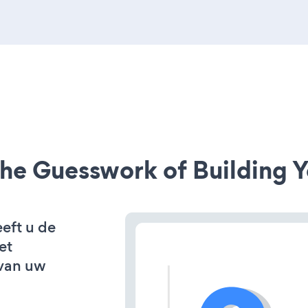
he Guesswork of Building Y
eft u de
et
van uw