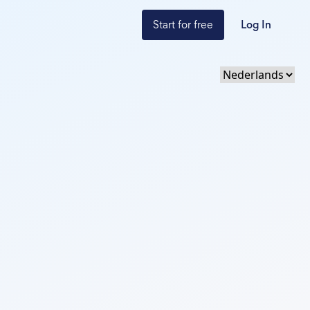
Start for free
Log In