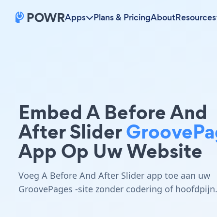
Apps
Plans & Pricing
About
Resources
Embed A Before And
After Slider
GroovePa
App Op Uw Website
Voeg A Before And After Slider app toe aan uw
GroovePages -site zonder codering of hoofdpijn