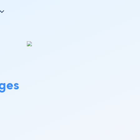
ges
.