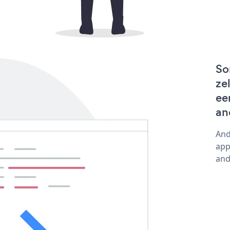
So
ze
ee
an
And
app
and