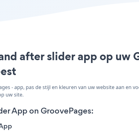
 and after slider app op uw 
est
es - app, pas de stijl en kleuren van uw website aan en v
op uw site.
ider App on GroovePages:
 App