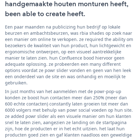
handgemaakte houten monturen heeft,
been able to create heeft.
Een paar maanden na publicizing hun bedrijf op lokale
beurzen en ambachtsbeurzen, was rbia shades op zoek naar
een manier om online te verkopen. ze required the ability om
bezoekers de kwaliteit van hun product, hun lichtgewicht en
ergonomische ontwerpen, op een visueel aantrekkelijke
manier te laten zien. hun Confluence bood hiervoor geen
adequate oplossing. ze probeerden een many different
options voordat ze powr slider vonden en geen van hen leek
een onderdeel van de site en was onhandig en moeilijk te
gebruiken.
In just months van het aanmelden met de powr-pop-up
konden ze boost hun contacten meer dan 250% (meer dan
600 echte contacten) constantly laten groeien tot meer dan
6000 volgers met behulp van powr social voeden op hun site.
ze added powr slider als een visuele manier om hun klanten
snel te laten zien, aangezien ze landing on de startpagina
zijn, hoe de producten er in het echt uitzien. het laat hun
producten goed zien en gaf klanten naadloos een geweldige