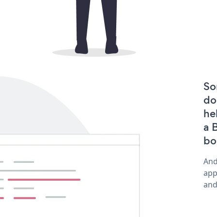
So
do
he
a 
bo
And
app
and