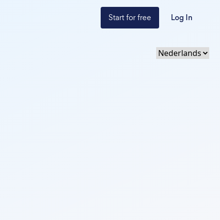
Start for free
Log In