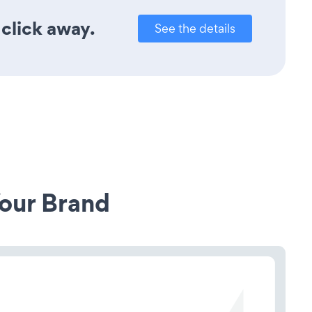
 click away.
See the details
our Brand