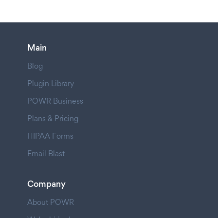
Main
Blog
Plugin Library
POWR Business
Plans & Pricing
HIPAA Forms
Email Blast
Company
About POWR