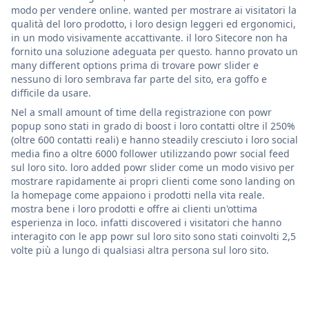
modo per vendere online. wanted per mostrare ai visitatori la
qualità del loro prodotto, i loro design leggeri ed ergonomici,
in un modo visivamente accattivante. il loro Sitecore non ha
fornito una soluzione adeguata per questo. hanno provato un
many different options prima di trovare powr slider e
nessuno di loro sembrava far parte del sito, era goffo e
difficile da usare.
Nel a small amount of time della registrazione con powr
popup sono stati in grado di boost i loro contatti oltre il 250%
(oltre 600 contatti reali) e hanno steadily cresciuto i loro social
media fino a oltre 6000 follower utilizzando powr social feed
sul loro sito. loro added powr slider come un modo visivo per
mostrare rapidamente ai propri clienti come sono landing on
la homepage come appaiono i prodotti nella vita reale.
mostra bene i loro prodotti e offre ai clienti un'ottima
esperienza in loco. infatti discovered i visitatori che hanno
interagito con le app powr sul loro sito sono stati coinvolti 2,5
volte più a lungo di qualsiasi altra persona sul loro sito.