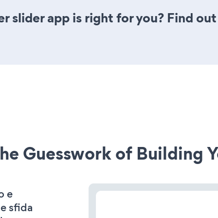
r slider app is right for you? Find ou
he Guesswork of Building Y
o e
e sfida