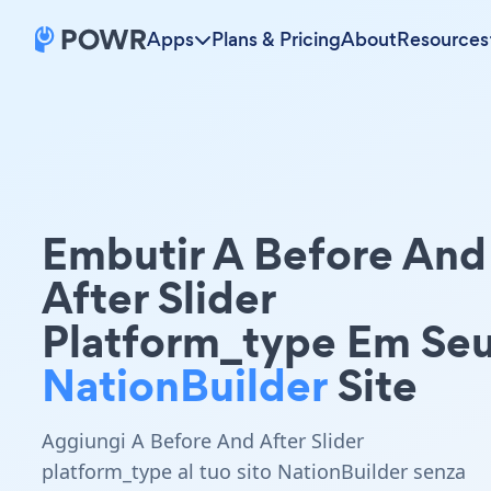
Apps
Plans & Pricing
About
Resources
Embutir A Before And
After Slider
Platform_type Em Se
NationBuilder
Site
Aggiungi A Before And After Slider
platform_type al tuo sito NationBuilder senza