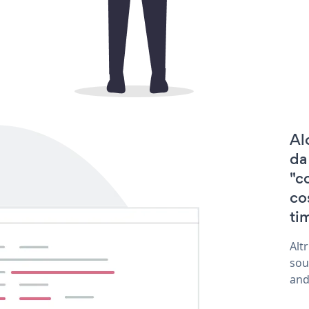
Al
da
"c
co
tim
Alt
sou
and