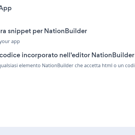
 App
ora snippet per NationBuilder
 your app
codice incorporato nell'editor NationBuilder
qualsiasi elemento NationBuilder che accetta html o un codic