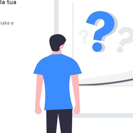
la tua
make e