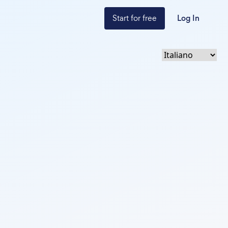
Start for free
Log In