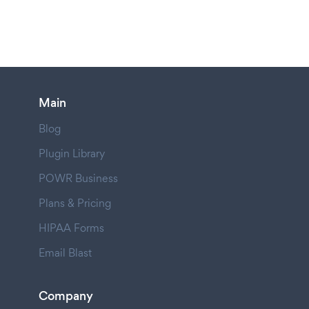
Main
Blog
Plugin Library
POWR Business
Plans & Pricing
HIPAA Forms
Email Blast
Company