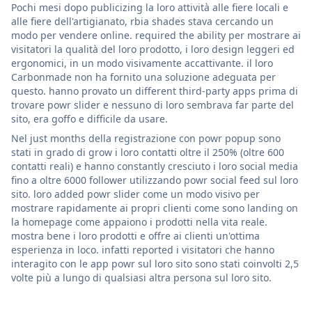
Pochi mesi dopo publicizing la loro attività alle fiere locali e
alle fiere dell'artigianato, rbia shades stava cercando un
modo per vendere online. required the ability per mostrare ai
visitatori la qualità del loro prodotto, i loro design leggeri ed
ergonomici, in un modo visivamente accattivante. il loro
Carbonmade non ha fornito una soluzione adeguata per
questo. hanno provato un different third-party apps prima di
trovare powr slider e nessuno di loro sembrava far parte del
sito, era goffo e difficile da usare.
Nel just months della registrazione con powr popup sono
stati in grado di grow i loro contatti oltre il 250% (oltre 600
contatti reali) e hanno constantly cresciuto i loro social media
fino a oltre 6000 follower utilizzando powr social feed sul loro
sito. loro added powr slider come un modo visivo per
mostrare rapidamente ai propri clienti come sono landing on
la homepage come appaiono i prodotti nella vita reale.
mostra bene i loro prodotti e offre ai clienti un'ottima
esperienza in loco. infatti reported i visitatori che hanno
interagito con le app powr sul loro sito sono stati coinvolti 2,5
volte più a lungo di qualsiasi altra persona sul loro sito.