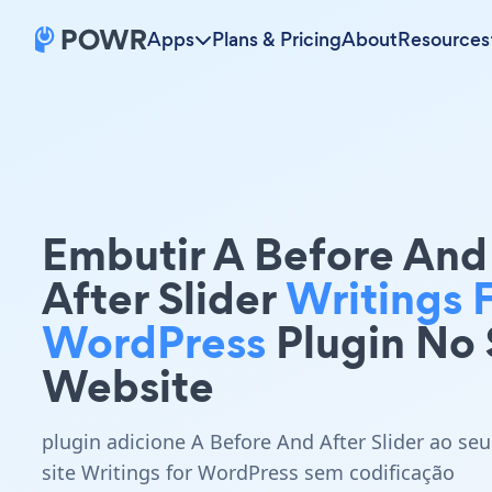
Apps
Plans & Pricing
About
Resources
Embutir A Before And
After Slider
Writings 
WordPress
Plugin No
Website
plugin adicione A Before And After Slider ao seu
site Writings for WordPress sem codificação