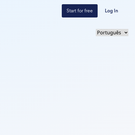
Start for free
Log In