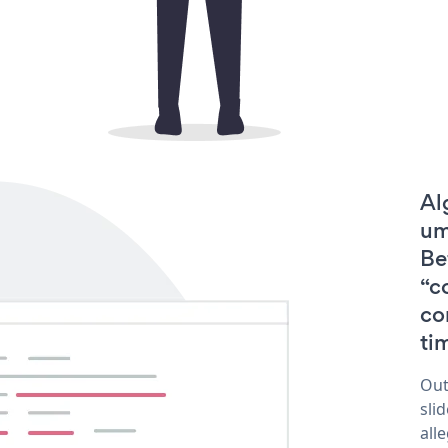
Al
um
Be
“c
co
tim
Out
sli
all