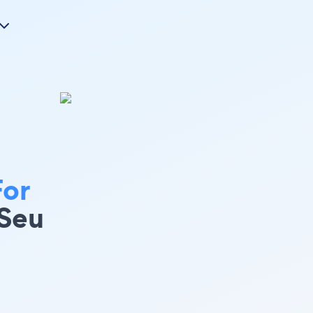
For
 Seu