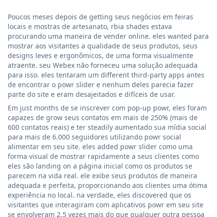
Poucos meses depois de getting seus negócios em feiras
locais e mostras de artesanato, rbia shades estava
procurando uma maneira de vender online. eles wanted para
mostrar aos visitantes a qualidade de seus produtos, seus
designs leves e ergonômicos, de uma forma visualmente
atraente. seu Webex não forneceu uma solução adequada
para isso. eles tentaram um different third-party apps antes
de encontrar o powr slider e nenhum deles parecia fazer
parte do site e eram desajeitados e difíceis de usar.
Em just months de se inscrever com pop-up powr, eles foram
capazes de grow seus contatos em mais de 250% (mais de
600 contatos reais) e ter steadily aumentado sua mídia social
para mais de 6.000 seguidores utilizando powr social
alimentar em seu site. eles added powr slider como uma
forma visual de mostrar rapidamente a seus clientes como
eles são landing on a página inicial como os produtos se
parecem na vida real. ele exibe seus produtos de maneira
adequada e perfeita, proporcionando aos clientes uma ótima
experiência no local. na verdade, eles discovered que os
visitantes que interagiram com aplicativos powr em seu site
se envolveram 2,5 vezes mais do que qualquer outra pessoa