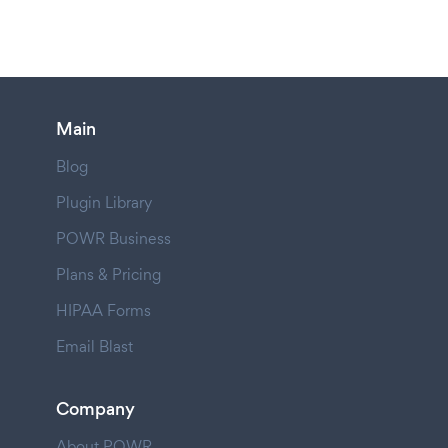
Main
Blog
Plugin Library
POWR Business
Plans & Pricing
HIPAA Forms
Email Blast
Company
About POWR