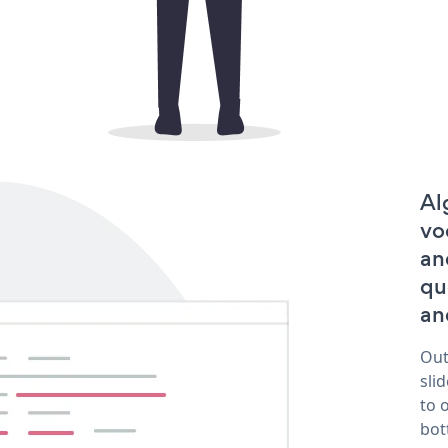
Al
vo
an
qu
and
Out
sli
to 
bot