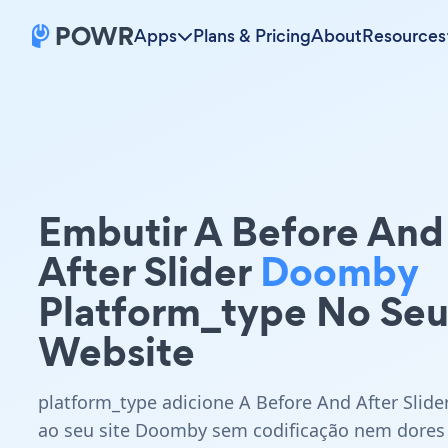
Apps
Plans & Pricing
About
Resources
Embutir A Before And
After Slider
Doomby
Platform_type No Se
Website
platform_type adicione A Before And After Slide
ao seu site Doomby sem codificação nem dores