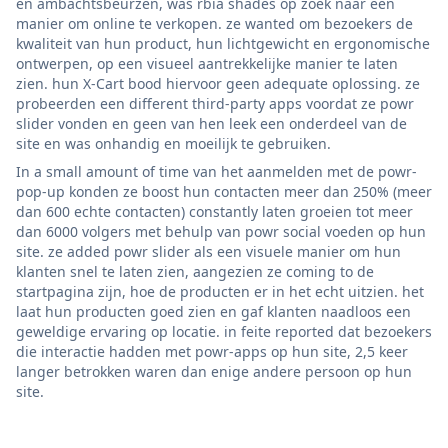
en ambachtsbeurzen, was rbia shades op zoek naar een
manier om online te verkopen. ze wanted om bezoekers de
kwaliteit van hun product, hun lichtgewicht en ergonomische
ontwerpen, op een visueel aantrekkelijke manier te laten
zien. hun X-Cart bood hiervoor geen adequate oplossing. ze
probeerden een different third-party apps voordat ze powr
slider vonden en geen van hen leek een onderdeel van de
site en was onhandig en moeilijk te gebruiken.
In a small amount of time van het aanmelden met de powr-
pop-up konden ze boost hun contacten meer dan 250% (meer
dan 600 echte contacten) constantly laten groeien tot meer
dan 6000 volgers met behulp van powr social voeden op hun
site. ze added powr slider als een visuele manier om hun
klanten snel te laten zien, aangezien ze coming to de
startpagina zijn, hoe de producten er in het echt uitzien. het
laat hun producten goed zien en gaf klanten naadloos een
geweldige ervaring op locatie. in feite reported dat bezoekers
die interactie hadden met powr-apps op hun site, 2,5 keer
langer betrokken waren dan enige andere persoon op hun
site.