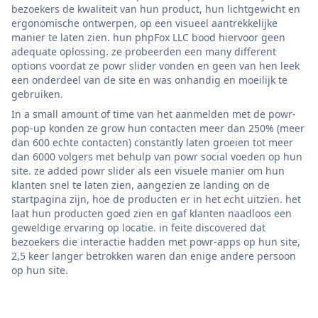
bezoekers de kwaliteit van hun product, hun lichtgewicht en
ergonomische ontwerpen, op een visueel aantrekkelijke
manier te laten zien. hun phpFox LLC bood hiervoor geen
adequate oplossing. ze probeerden een many different
options voordat ze powr slider vonden en geen van hen leek
een onderdeel van de site en was onhandig en moeilijk te
gebruiken.
In a small amount of time van het aanmelden met de powr-
pop-up konden ze grow hun contacten meer dan 250% (meer
dan 600 echte contacten) constantly laten groeien tot meer
dan 6000 volgers met behulp van powr social voeden op hun
site. ze added powr slider als een visuele manier om hun
klanten snel te laten zien, aangezien ze landing on de
startpagina zijn, hoe de producten er in het echt uitzien. het
laat hun producten goed zien en gaf klanten naadloos een
geweldige ervaring op locatie. in feite discovered dat
bezoekers die interactie hadden met powr-apps op hun site,
2,5 keer langer betrokken waren dan enige andere persoon
op hun site.