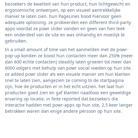
bezoekers de kwaliteit van hun product, hun lichtgewicht en
ergonomische ontwerpen, op een visueel aantrekkelijke
manier te laten zien. hun PageLines bood hiervoor geen
adequate oplossing. ze probeerden een different third-party
apps voordat ze powr slider vonden en geen van hen leek
een onderdeel van de site en was onhandig en moeilijk te
gebruiken.
In a small amount of time van het aanmelden met de powr-
pop-up konden ze boost hun contacten meer dan 250% (meer
dan 600 echte contacten) steadily laten groeien tot meer dan
6000 volgers met behulp van powr social voeden op hun site.
ze added powr slider als een visuele manier om hun klanten
snel te laten zien, aangezien ze coming to de startpagina
zijn, hoe de producten er in het echt uitzien. het laat hun
producten goed zien en gaf klanten naadloos een geweldige
ervaring op locatie. in feite reported dat bezoekers die
interactie hadden met powr-apps op hun site, 2,5 keer langer
betrokken waren dan enige andere persoon op hun site.