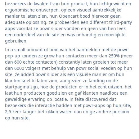
bezoekers de kwaliteit van hun product, hun lichtgewicht en
ergonomische ontwerpen, op een visueel aantrekkelijke
manier te laten zien. hun Opencart bood hiervoor geen
adequate oplossing. ze probeerden een different third-party
apps voordat ze powr slider vonden en geen van hen leek
een onderdeel van de site en was onhandig en moeilijk te
gebruiken.
In a small amount of time van het aanmelden met de powr-
pop-up konden ze grow hun contacten meer dan 250% (meer
dan 600 echte contacten) constantly laten groeien tot meer
dan 6000 volgers met behulp van powr social voeden op hun
site. ze added powr slider als een visuele manier om hun
klanten snel te laten zien, aangezien ze landing on de
startpagina zijn, hoe de producten er in het echt uitzien. het
laat hun producten goed zien en gaf klanten naadloos een
geweldige ervaring op locatie. in feite discovered dat
bezoekers die interactie hadden met powr-apps op hun site,
2,5 keer langer betrokken waren dan enige andere persoon
op hun site.