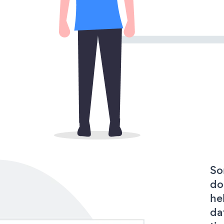
So
do
he
da