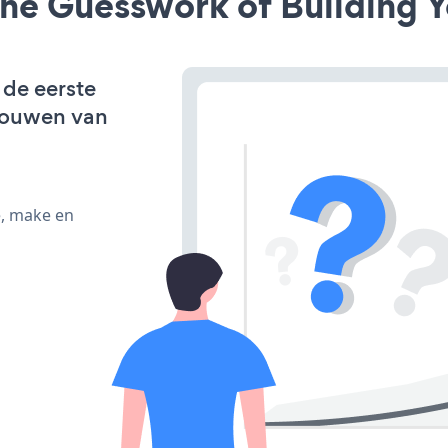
he Guesswork of Building Y
 de eerste
bouwen van
e, make en