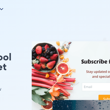
ool
et
w