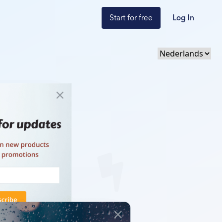
Start for free
Log In