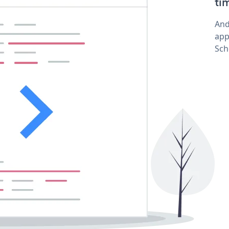
ti
And
app
Sch