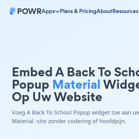
Apps
Plans & Pricing
About
Resources
Embed A Back To Sch
Popup
Material
Widg
Op Uw Website
Voeg A Back To School Popup widget toe aan u
Material -site zonder codering of hoofdpijn.