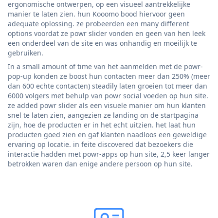
ergonomische ontwerpen, op een visueel aantrekkelijke
manier te laten zien. hun Kooomo bood hiervoor geen
adequate oplossing. ze probeerden een many different
options voordat ze powr slider vonden en geen van hen leek
een onderdeel van de site en was onhandig en moeilijk te
gebruiken.
In a small amount of time van het aanmelden met de powr-
pop-up konden ze boost hun contacten meer dan 250% (meer
dan 600 echte contacten) steadily laten groeien tot meer dan
6000 volgers met behulp van powr social voeden op hun site.
ze added powr slider als een visuele manier om hun klanten
snel te laten zien, aangezien ze landing on de startpagina
zijn, hoe de producten er in het echt uitzien. het laat hun
producten goed zien en gaf klanten naadloos een geweldige
ervaring op locatie. in feite discovered dat bezoekers die
interactie hadden met powr-apps op hun site, 2,5 keer langer
betrokken waren dan enige andere persoon op hun site.