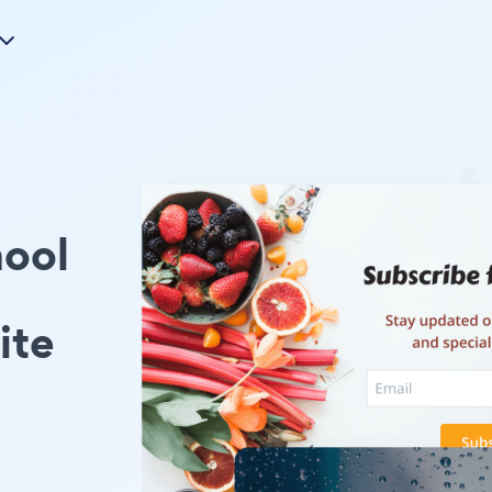
hool
ite