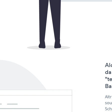
Al
da
"t
Ba
Alt
sou
Sch