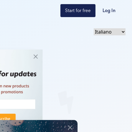
Start for free
Log In