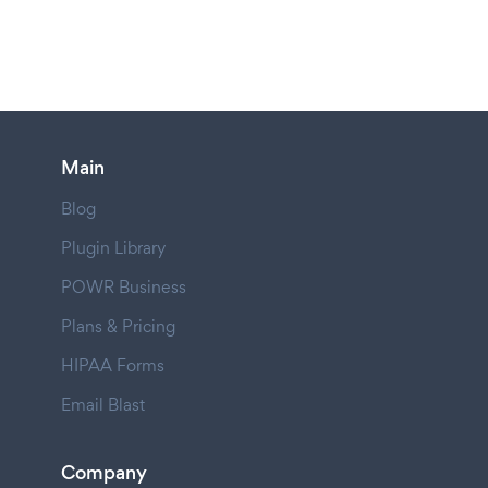
Main
Blog
Plugin Library
POWR Business
Plans & Pricing
HIPAA Forms
Email Blast
Company