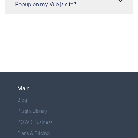
Popup on my Vue.js site?
Main
Blog
Plugin Library
POWR Business
Plans & Pricing