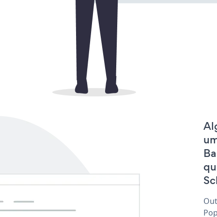
Al
um
Ba
qu
Sc
Out
Pop