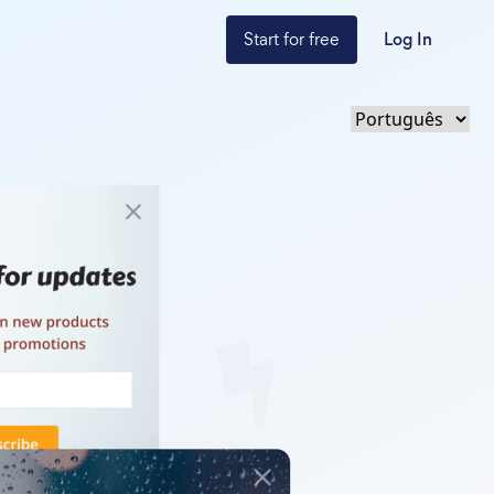
Start for free
Log In