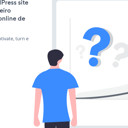
Press site
eiro
online de
ivate, turn e