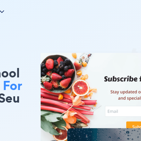
hool
 For
 Seu