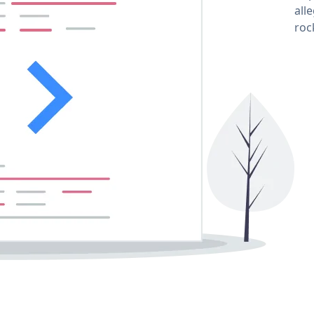
all
roc