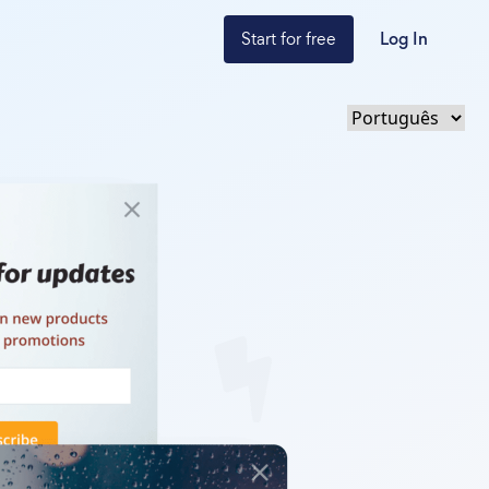
Start for free
Log In