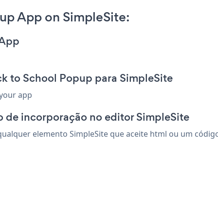
up App on SimpleSite:
 App
ck to School Popup para SimpleSite
 your app
 de incorporação no editor SimpleSite
ualquer elemento SimpleSite que aceite html ou um código d