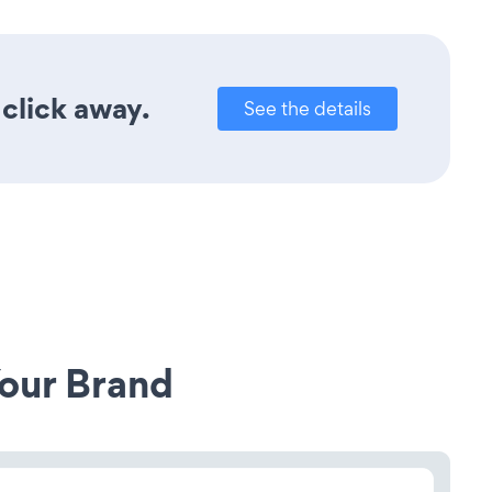
 click away.
See the details
our Brand