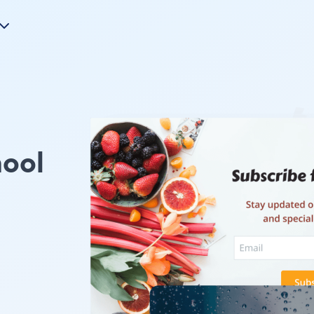
hool
u