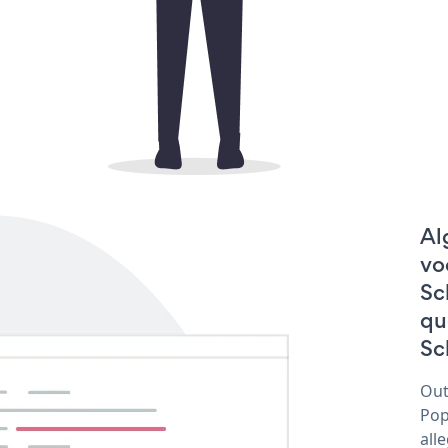
Al
vo
Sc
qu
Sc
Out
Pop
all