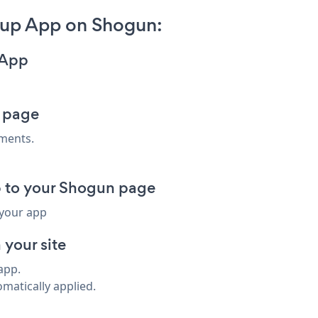
pup App on Shogun:
 App
 page
ments.
to your Shogun page
 your app
your site
app.
omatically applied.