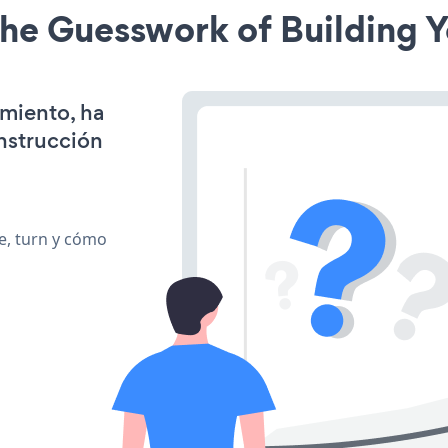
he Guesswork of Building Y
amiento, ha
onstrucción
te, turn y cómo