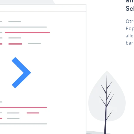
af
Sc
Otr
Pop
all
bar