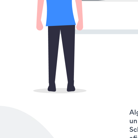
Al
un
Sc