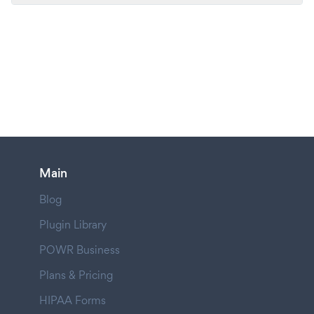
Main
Blog
Plugin Library
POWR Business
Plans & Pricing
HIPAA Forms