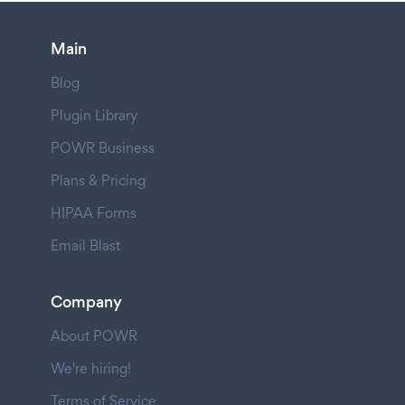
Main
Blog
Plugin Library
POWR Business
Plans & Pricing
HIPAA Forms
Email Blast
Company
About POWR
We're hiring!
Terms of Service