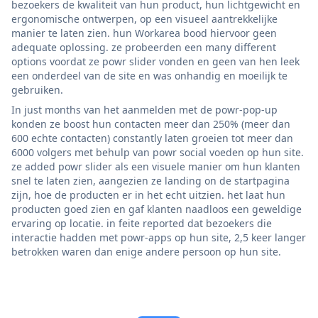
bezoekers de kwaliteit van hun product, hun lichtgewicht en
ergonomische ontwerpen, op een visueel aantrekkelijke
manier te laten zien. hun Workarea bood hiervoor geen
adequate oplossing. ze probeerden een many different
options voordat ze powr slider vonden en geen van hen leek
een onderdeel van de site en was onhandig en moeilijk te
gebruiken.
In just months van het aanmelden met de powr-pop-up
konden ze boost hun contacten meer dan 250% (meer dan
600 echte contacten) constantly laten groeien tot meer dan
6000 volgers met behulp van powr social voeden op hun site.
ze added powr slider als een visuele manier om hun klanten
snel te laten zien, aangezien ze landing on de startpagina
zijn, hoe de producten er in het echt uitzien. het laat hun
producten goed zien en gaf klanten naadloos een geweldige
ervaring op locatie. in feite reported dat bezoekers die
interactie hadden met powr-apps op hun site, 2,5 keer langer
betrokken waren dan enige andere persoon op hun site.