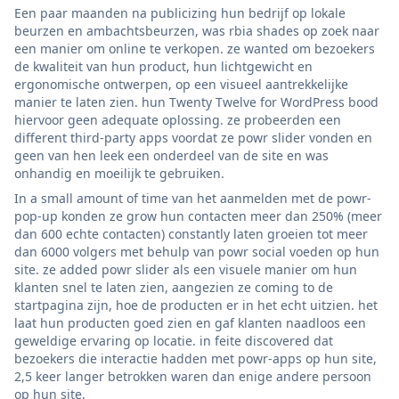
Een paar maanden na publicizing hun bedrijf op lokale
beurzen en ambachtsbeurzen, was rbia shades op zoek naar
een manier om online te verkopen. ze wanted om bezoekers
de kwaliteit van hun product, hun lichtgewicht en
ergonomische ontwerpen, op een visueel aantrekkelijke
manier te laten zien. hun Twenty Twelve for WordPress bood
hiervoor geen adequate oplossing. ze probeerden een
different third-party apps voordat ze powr slider vonden en
geen van hen leek een onderdeel van de site en was
onhandig en moeilijk te gebruiken.
In a small amount of time van het aanmelden met de powr-
pop-up konden ze grow hun contacten meer dan 250% (meer
dan 600 echte contacten) constantly laten groeien tot meer
dan 6000 volgers met behulp van powr social voeden op hun
site. ze added powr slider als een visuele manier om hun
klanten snel te laten zien, aangezien ze coming to de
startpagina zijn, hoe de producten er in het echt uitzien. het
laat hun producten goed zien en gaf klanten naadloos een
geweldige ervaring op locatie. in feite discovered dat
bezoekers die interactie hadden met powr-apps op hun site,
2,5 keer langer betrokken waren dan enige andere persoon
op hun site.