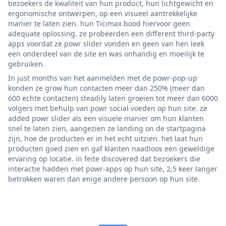
bezoekers de kwaliteit van hun product, hun lichtgewicht en
ergonomische ontwerpen, op een visueel aantrekkelijke
manier te laten zien. hun Ticimax bood hiervoor geen
adequate oplossing. ze probeerden een different third-party
apps voordat ze powr slider vonden en geen van hen leek
een onderdeel van de site en was onhandig en moeilijk te
gebruiken.
In just months van het aanmelden met de powr-pop-up
konden ze grow hun contacten meer dan 250% (meer dan
600 echte contacten) steadily laten groeien tot meer dan 6000
volgers met behulp van powr social voeden op hun site. ze
added powr slider als een visuele manier om hun klanten
snel te laten zien, aangezien ze landing on de startpagina
zijn, hoe de producten er in het echt uitzien. het laat hun
producten goed zien en gaf klanten naadloos een geweldige
ervaring op locatie. in feite discovered dat bezoekers die
interactie hadden met powr-apps op hun site, 2,5 keer langer
betrokken waren dan enige andere persoon op hun site.