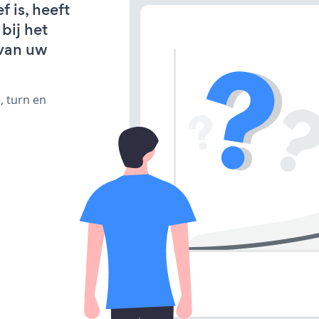
 is, heeft
bij het
van uw
, turn en