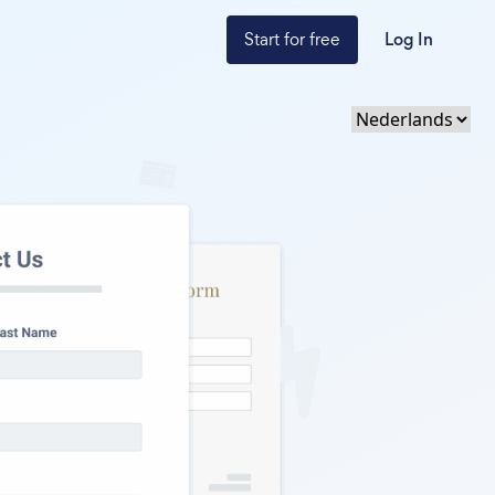
Start for free
Log In