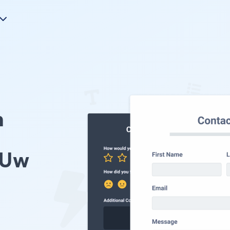
n
 Uw