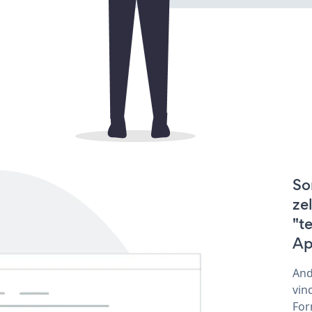
So
ze
"t
Ap
And
vin
For