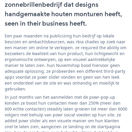
zonnebrillenbedrijf dat designs
handgemaakte houten monturen heeft,
seen in their business heeft.
Een paar maanden na publicizing hun bedrijf op lokale
beurzen en ambachtsbeurzen, was rbia shades op zoek naar
een manier om online te verkopen. ze required the ability om
bezoekers de kwaliteit van hun product, hun lichtgewicht en
ergonomische ontwerpen, op een visueel aantrekkelijke
manier te laten zien. hun Nuvemshop bood hiervoor geen
adequate oplossing. ze probeerden een different third-party
apps voordat ze powr slider vonden en geen van hen leek
een onderdeel van de site en was onhandig en moeilijk te
gebruiken.
In just months van het aanmelden met de powr-pop-up
konden ze boost hun contacten meer dan 250% (meer dan
600 echte contacten) steadily laten groeien tot meer dan 6000
volgers met behulp van powr social voeden op hun site. ze
added powr slider als een visuele manier om hun klanten
snel te laten zien, aangezien ze landing on de startpagina