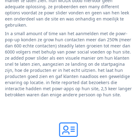
manier te laten zien. hun MODX bood hiervoor geen
adequate oplossing. ze probeerden een many different
options voordat ze powr slider vonden en geen van hen leek
een onderdeel van de site en was onhandig en moeilijk te
gebruiken.
In a small amount of time van het aanmelden met de powr-
pop-up konden ze grow hun contacten meer dan 250% (meer
dan 600 echte contacten) steadily laten groeien tot meer dan
6000 volgers met behulp van powr social voeden op hun site.
ze added powr slider als een visuele manier om hun klanten
snel te laten zien, aangezien ze landing on de startpagina
zijn, hoe de producten er in het echt uitzien. het laat hun
producten goed zien en gaf klanten naadloos een geweldige
ervaring op locatie. in feite reported dat bezoekers die
interactie hadden met powr-apps op hun site, 2,5 keer langer
betrokken waren dan enige andere persoon op hun site.