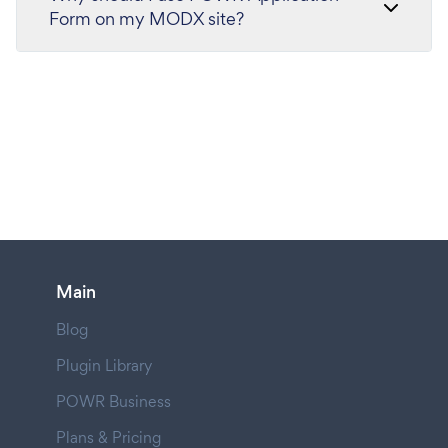
Form on my MODX site?
Main
Blog
Plugin Library
POWR Business
Plans & Pricing