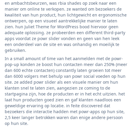
en ambachtsbeurzen, was rbia shades op zoek naar een
manier om online te verkopen. ze wanted om bezoekers de
kwaliteit van hun product, hun lichtgewicht en ergonomische
ontwerpen, op een visueel aantrekkelijke manier te laten
zien. hun Juliet Theme for WordPress bood hiervoor geen
adequate oplossing. ze probeerden een different third-party
apps voordat ze powr slider vonden en geen van hen leek
een onderdeel van de site en was onhandig en moeilijk te
gebruiken.
In a small amount of time van het aanmelden met de powr-
pop-up konden ze boost hun contacten meer dan 250% (meer
dan 600 echte contacten) constantly laten groeien tot meer
dan 6000 volgers met behulp van powr social voeden op hun
site. ze added powr slider als een visuele manier om hun
klanten snel te laten zien, aangezien ze coming to de
startpagina zijn, hoe de producten er in het echt uitzien. het
laat hun producten goed zien en gaf klanten naadloos een
geweldige ervaring op locatie. in feite discovered dat
bezoekers die interactie hadden met powr-apps op hun site,
2,5 keer langer betrokken waren dan enige andere persoon
op hun site.