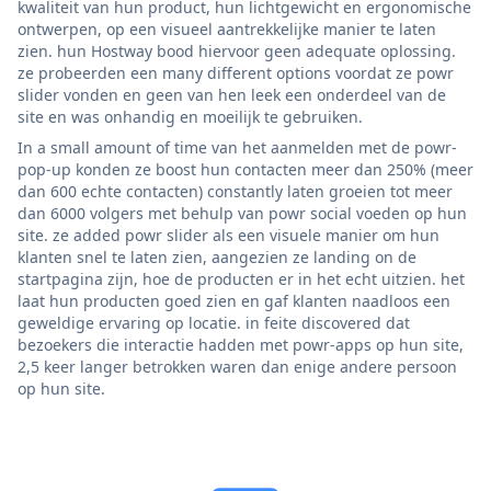
kwaliteit van hun product, hun lichtgewicht en ergonomische
ontwerpen, op een visueel aantrekkelijke manier te laten
zien. hun Hostway bood hiervoor geen adequate oplossing.
ze probeerden een many different options voordat ze powr
slider vonden en geen van hen leek een onderdeel van de
site en was onhandig en moeilijk te gebruiken.
In a small amount of time van het aanmelden met de powr-
pop-up konden ze boost hun contacten meer dan 250% (meer
dan 600 echte contacten) constantly laten groeien tot meer
dan 6000 volgers met behulp van powr social voeden op hun
site. ze added powr slider als een visuele manier om hun
klanten snel te laten zien, aangezien ze landing on de
startpagina zijn, hoe de producten er in het echt uitzien. het
laat hun producten goed zien en gaf klanten naadloos een
geweldige ervaring op locatie. in feite discovered dat
bezoekers die interactie hadden met powr-apps op hun site,
2,5 keer langer betrokken waren dan enige andere persoon
op hun site.