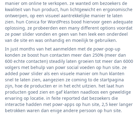
manier om online te verkopen. ze wanted om bezoekers de
kwaliteit van hun product, hun lichtgewicht en ergonomische
ontwerpen, op een visueel aantrekkelijke manier te laten
zien. hun Conica for WordPress bood hiervoor geen adequate
oplossing. ze probeerden een many different options voordat
ze powr slider vonden en geen van hen leek een onderdeel
van de site en was onhandig en moeilijk te gebruiken.
In just months van het aanmelden met de powr-pop-up
konden ze boost hun contacten meer dan 250% (meer dan
600 echte contacten) steadily laten groeien tot meer dan 6000
volgers met behulp van powr social voeden op hun site. ze
added powr slider als een visuele manier om hun klanten
snel te laten zien, aangezien ze coming to de startpagina
zijn, hoe de producten er in het echt uitzien. het laat hun
producten goed zien en gaf klanten naadloos een geweldige
ervaring op locatie. in feite reported dat bezoekers die
interactie hadden met powr-apps op hun site, 2,5 keer langer
betrokken waren dan enige andere persoon op hun site.