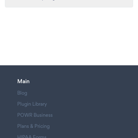
Main
Blog
Plugin Library
POWR Business
Plans & Pricing
HIPAA Forms