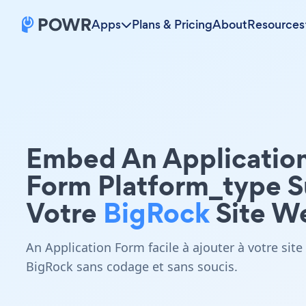
Apps
Plans & Pricing
About
Resources
Embed An Applicatio
Form Platform_type S
Votre
BigRock
Site W
An Application Form facile à ajouter à votre site
BigRock sans codage et sans soucis.