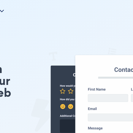
n
ur
eb