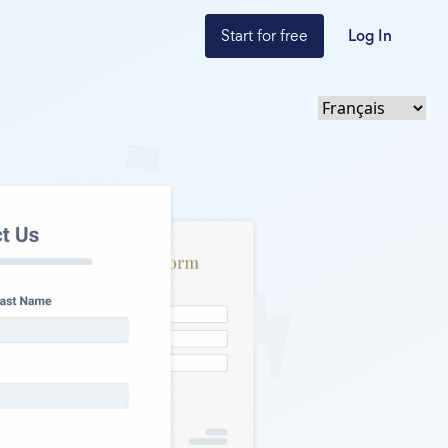
Start for free
Log In