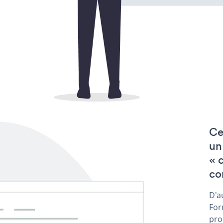
Ce
un
« 
co
D'a
For
pro